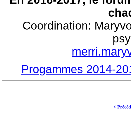
cha
Coordination
: Maryvo
psy
merri.mar
Progammes 2014-201
< Précéd